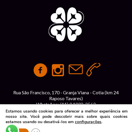
Rua São Francisco, 170 - Granja Viana - Cotia (km 24
Raposo Tavares)
WhatsApp:
(11) 9 1092-2562
contato@espacointegracao.com.br
Estamos usando cookies para oferecer a melhor experiência em
nosso site. Você pode descobrir mais sobre quais cookies
estamos usando ou desativá-los em
configurações
.
Política de Privacidade
| Espaço Integração © 2026 | Todos
CLOSE GDPR COOKIE BANNER