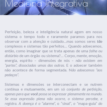
Medicina Integrativa
Perfeição, beleza e inteligência natural agem em nosso
sistema o tempo todo e raramente paramos para nos
observar com a atenção e cuidado…mas somos seres
tão
complexos e sistemas tão perfeitos… Quando adoecemos,
então, como imaginar que se trata apenas de uma
falha ou
distúrbio
de um órgão ou sistema?… Corpo, mente, emoção,
energia, espírito – dimensões de nós –
não existem em
“partes”, dissociadas umas das outras.
E o adoecer também
não acontece de forma segmentada. N
ão adoecemos “aos
pedaços”.
Sistemas e dimensões se interconectam e se nutrem
contínua e mutuamente, em um só
conjunto de perfeição,
apenas para que
você
possa se expressar plenamente no mundo.
Se essa expressão plena não ocorre, o sistema percebe, e
registra. A doença é o
“alarme”, o “sinal”
, o
“mapa-guia”
do