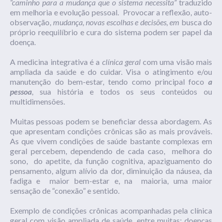
“caminho para a mudança que o sistema necessita”
traduzido
em melhoria e evolução pessoal. Provocar a reflexão, auto-
observação,
mudança, novas escolhas e decisões, em
busca do
próprio reequilíbrio e cura do sistema podem ser papel da
doença.
A medicina integrativa é a
clínica geral
com uma visão mais
ampliada da saúde e do cuidar. Visa o atingimento e/ou
manutenção do bem-estar, tendo como principal foco
a
pessoa
, sua história e todos os seus conteúdos ou
multidimensões.
Muitas pessoas podem se beneficiar dessa abordagem. As
que apresentam condições crônicas são as mais prováveis.
As que vivem condições de saúde bastante complexas em
geral percebem, dependendo de cada caso, melhora do
sono, do apetite, da função cognitiva, apaziguamento do
pensamento, algum alívio da dor, diminuição da náusea, da
fadiga e maior bem-estar e, na maioria, uma maior
sensação de “conexão” e sentido.
Exemplo de condições crônicas acompanhadas pela clínica
geral com visão ampliada de saúde, entre muitas: doenças