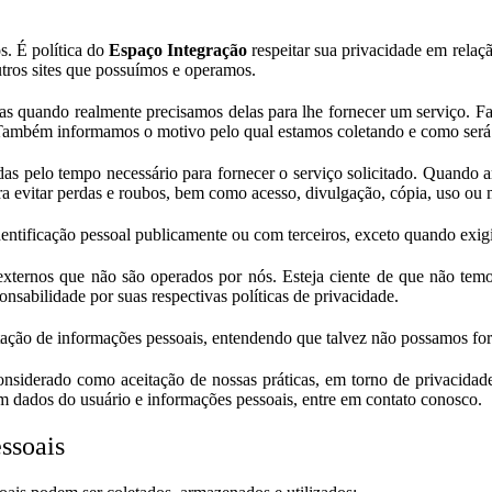
s. É política do
Espaço Integração
respeitar sua privacidade em rela
tros sites que possuímos e operamos.
as quando realmente precisamos delas para lhe fornecer um serviço. Fa
Também informamos o motivo pelo qual estamos coletando e como será
das pelo tempo necessário para fornecer o serviço solicitado. Quando
ara evitar perdas e roubos, bem como acesso, divulgação, cópia, uso ou
ntificação pessoal publicamente ou com terceiros, exceto quando exigi
s externos que não são operados por nós. Esteja ciente de que não temo
onsabilidade por suas respectivas políticas de privacidade.
citação de informações pessoais, entendendo que talvez não possamos for
onsiderado como aceitação de nossas práticas, em torno de privacidade
 dados do usuário e informações pessoais, entre em contato conosco.
ssoais