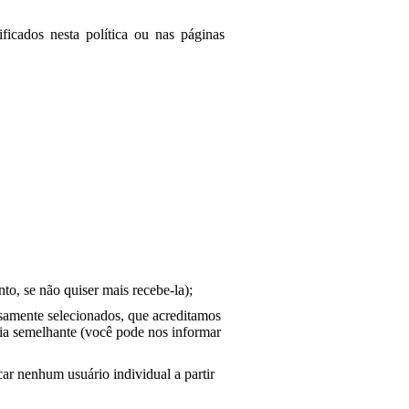
ficados nesta política ou nas páginas
to, se não quiser mais recebe-la);
samente selecionados, que acreditamos
gia semelhante (você pode nos informar
car nenhum usuário individual a partir