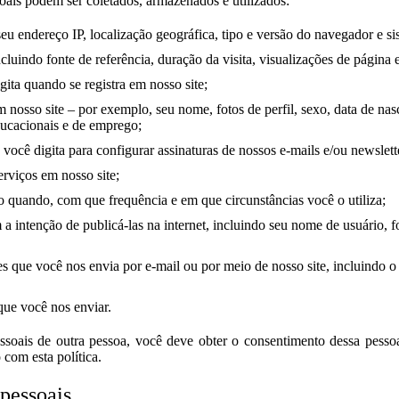
oais podem ser coletados, armazenados e utilizados:
eu endereço IP, localização geográfica, tipo e versão do navegador e si
incluindo fonte de referência, duração da visita, visualizações de págin
ita quando se registra em nosso site;
m nosso site – por exemplo, seu nome, fotos de perfil, sexo, data de na
ducacionais e de emprego;
ocê digita para configurar assinaturas de nossos e-mails e/ou newslett
erviços em nosso site;
do quando, com que frequência e em que circunstâncias você o utiliza;
 intenção de publicá-las na internet, incluindo seu nome de usuário, fo
 que você nos envia por e-mail ou por meio de nosso site, incluindo 
que você nos enviar.
ssoais de outra pessoa, você deve obter o consentimento dessa pess
 com esta política.
pessoais