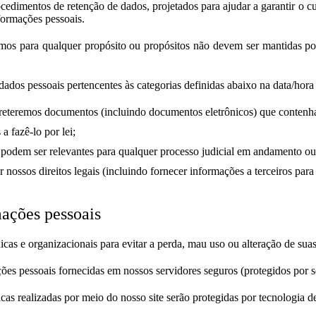
rocedimentos de retenção de dados, projetados para ajudar a garantir o 
formações pessoais.
mos para qualquer propósito ou propósitos não devem ser mantidas po
ados pessoais pertencentes às categorias definidas abaixo na data/hora 
, reteremos documentos (incluindo documentos eletrônicos) que contenh
 fazê-lo por lei;
podem ser relevantes para qualquer processo judicial em andamento ou 
r nossos direitos legais (incluindo fornecer informações a terceiros par
ações pessoais
as e organizacionais para evitar a perda, mau uso ou alteração de sua
s pessoais fornecidas em nossos servidores seguros (protegidos por se
icas realizadas por meio do nosso site serão protegidas por tecnologia de