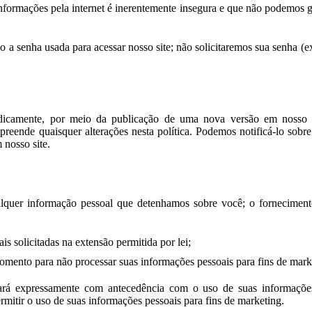
nformações pela internet é inerentemente insegura e que não podemos g
o a senha usada para acessar nosso site; não solicitaremos sua senha (
iodicamente, por meio da publicação de uma nova versão em nosso si
reende quaisquer alterações nesta política. Podemos notificá-lo sobre 
 nosso site.
alquer informação pessoal que detenhamos sobre você; o fornecimento
s solicitadas na extensão permitida por lei;
omento para não processar suas informações pessoais para fins de mark
ará expressamente com antecedência com o uso de suas informações
mitir o uso de suas informações pessoais para fins de marketing.