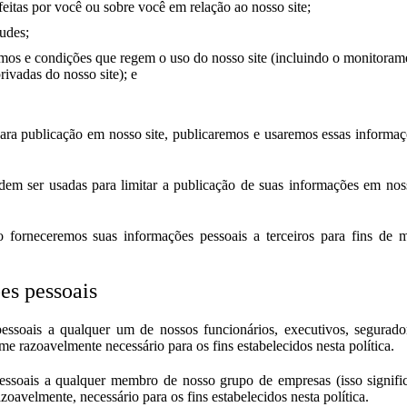
eitas por você ou sobre você em relação ao nosso site;
audes;
rmos e condições que regem o uso do nosso site (incluindo o monitora
ivadas do nosso site); e
ara publicação em nosso site, publicaremos e usaremos essas informa
dem ser usadas para limitar a publicação de suas informações em noss
forneceremos suas informações pessoais a terceiros para fins de m
es pessoais
ssoais a qualquer um de nossos funcionários, executivos, seguradoras
e razoavelmente necessário para os fins estabelecidos nesta política.
ssoais a qualquer membro de nosso grupo de empresas (isso significa
azoavelmente, necessário para os fins estabelecidos nesta política.