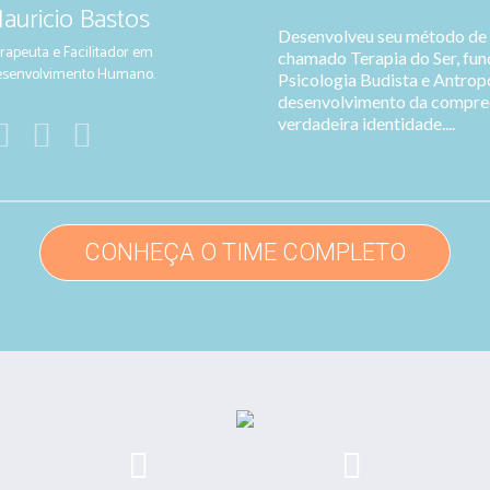
auricio Bastos
Desenvolveu seu método de 
rapeuta e Facilitador em
chamado Terapia do Ser, fu
senvolvimento Humano.
Psicologia Budista e Antropo
desenvolvimento da compree
verdadeira identidade....
CONHEÇA O TIME COMPLETO