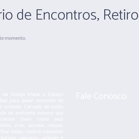
io de Encontros, Retiro
ste momento.
Fale Conosco
 da Granja Viana, o Espaço
deal para quem necessita de
er cuidado. Cercado de muito
ispõe de ambiente externo que
acientes (bem como seus
do, criar, estudar, relaxar,
lhar ideias, realizar conexões
rbarium, pássaros, animais e