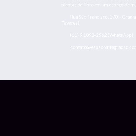
plantas da flora em um espaço de mu
Rua São Francisco, 170 – Granja
Tavares)
(11) 9 1092-2562 (WhatsApp)
contato@espacointegracao.co