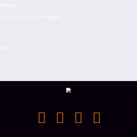
ita paz.
 Viana – Cotia (km 24 Raposo
m.br