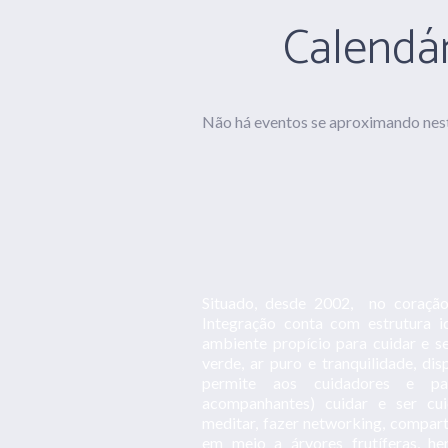
Calendár
Não há eventos se aproximando ne
Situado, desde 2002, no coração
Integração conta com estrutura i
ambiente propício para cuidar e s
verde, ar puro e tranquilidade, d
permite aos cuidadores e p
acompanhantes) cuidar e ser cuida
meditar, fazer networking, comparti
em meio a árvores frutíferas, he