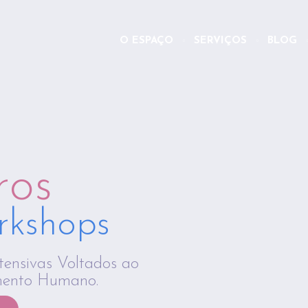
O ESPAÇO
SERVIÇOS
BLOG
ros
rkshops
ntensivas Voltados ao
mento Humano.