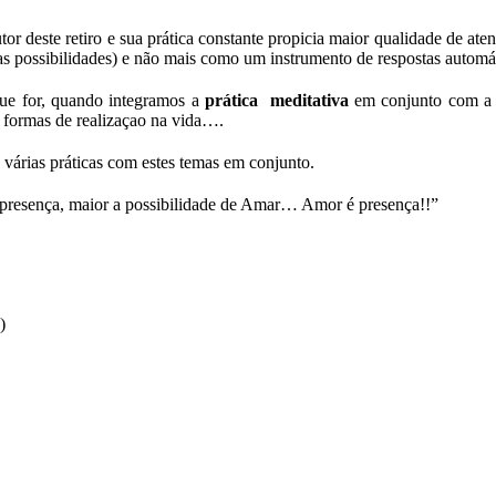
r deste retiro e sua prática constante propicia maior qualidade de at
as possibilidades) e não mais como um instrumento de respostas automá
que for, quando integramos a
prática meditativa
em conjunto com 
as formas de realizaçao na vida….
 várias práticas com estes temas em conjunto.
 presença, maior a possibilidade de Amar… Amor é presença!!”
)