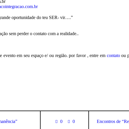
.br
cointegracao.com.b
r
rande oportunidade do teu SER- vir….”
ação sem perder o contato com a realidade..
te evento em seu espaço e/ ou região. por favor , entre em
contato
ou p
manência”
0
0
Encontros de “Re