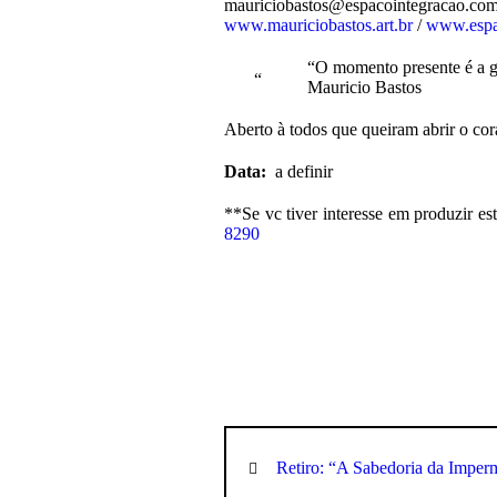
mauriciobastos@espacointegr
acao.com
www.mauriciobastos.art.br
/
www.espa
“O momento presente é a g
Mauricio Bastos
Aberto à todos que queiram abrir o cor
Data:
a definir
**Se vc tiver interesse em produzir es
8290
Retiro: “A Sabedoria da Imper