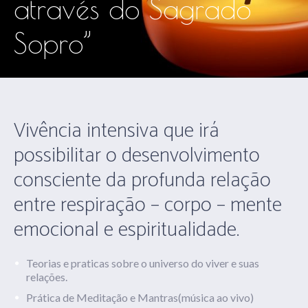
através do Sagrado
Sopro”
Vivência intensiva que irá
possibilitar o desenvolvimento
consciente da profunda relação
entre respiração – corpo – mente
emocional e espiritualidade.
Teorias e praticas sobre o universo do viver e suas
relações.
Prática de Meditação e Mantras(música ao vivo)