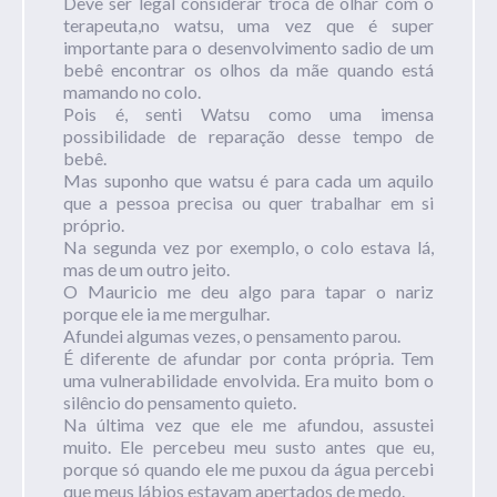
Deve ser legal considerar troca de olhar com o
terapeuta,no watsu, uma vez que é super
importante para o desenvolvimento sadio de um
bebê encontrar os olhos da mãe quando está
mamando no colo.
Pois é, senti Watsu como uma imensa
possibilidade de reparação desse tempo de
bebê.
Mas suponho que watsu é para cada um aquilo
que a pessoa precisa ou quer trabalhar em si
próprio.
Na segunda vez por exemplo, o colo estava lá,
mas de um outro jeito.
O Mauricio me deu algo para tapar o nariz
porque ele ia me mergulhar.
Afundei algumas vezes, o pensamento parou.
É diferente de afundar por conta própria. Tem
uma vulnerabilidade envolvida. Era muito bom o
silêncio do pensamento quieto.
Na última vez que ele me afundou, assustei
muito. Ele percebeu meu susto antes que eu,
porque só quando ele me puxou da água percebi
que meus lábios estavam apertados de medo.