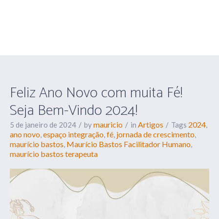
muita Fé! Seja Bem-
Vindo 2024!
Feliz Ano Novo com muita Fé!
Seja Bem-Vindo 2024!
mauricio
Artigos
2024
5 de janeiro de 2024
by
in
Tags
,
ano novo
espaço integração
fé
jornada de crescimento
,
,
,
,
maurício bastos
Maurício Bastos Facilitador Humano
,
,
maurício bastos terapeuta