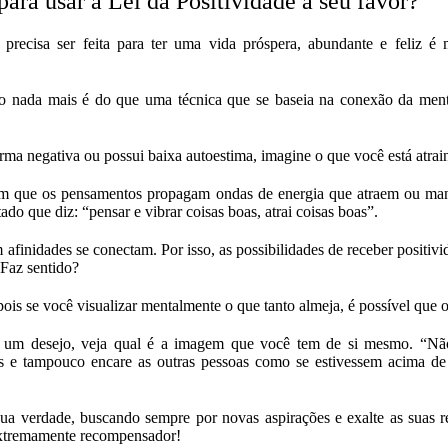
ara usar a Lei da Positividade a seu favor?
precisa ser feita para ter uma vida próspera, abundante e feliz é
ão nada mais é do que uma técnica que se baseia na conexão da ment
rma negativa ou possui baixa autoestima, imagine o que você está atrain
atam que os pensamentos propagam ondas de energia que atraem ou man
ado que diz: “pensar e vibrar coisas boas, atrai coisas boas”.
afinidades se conectam. Por isso, as possibilidades de receber positi
 Faz sentido?
is se você visualizar mentalmente o que tanto almeja, é possível que o 
e um desejo, veja qual é a imagem que você tem de si mesmo. “Não
s e tampouco encare as outras pessoas como se estivessem acima de
 sua verdade, buscando sempre por novas aspirações e exalte as suas r
extremamente recompensador!