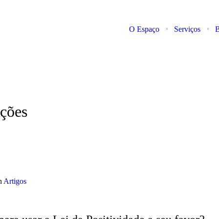
O Espaço
Serviços
B
ações
n
Artigos