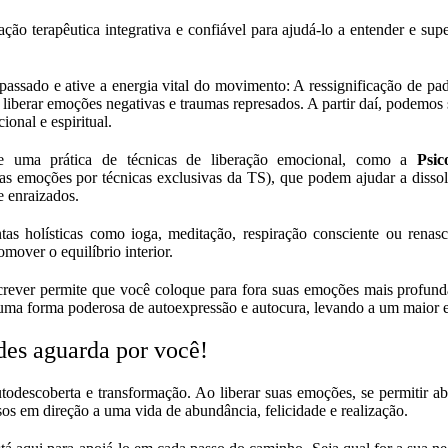
ção terapêutica integrativa e confiável para ajudá-lo a entender e su
 passado e ative a energia vital do movimento: A ressignificação de p
a liberar emoções negativas e traumas represados. A partir daí, podem
ional e espiritual.
re uma prática de técnicas de liberação emocional, como a
Psic
s emoções por técnicas exclusivas da TS), que podem ajudar a dissol
e enraizados.
ntas holísticas como ioga, meditação, respiração consciente ou rena
omover o equilíbrio interior.
screver permite que você coloque para fora suas emoções mais profunda
er uma forma poderosa de autoexpressão e autocura, levando a um maior
des aguarda por você!
odescoberta e transformação. Ao liberar suas emoções, se permitir abr
osos em direção a uma vida de abundância, felicidade e realização.