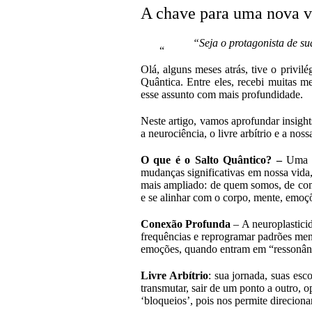
A chave para uma nova v
“Seja o protagonista de su
Olá, alguns meses atrás, tive o privi
Quântica. Entre eles, recebi muitas m
esse assunto com mais profundidade.
Neste artigo, vamos aprofundar insight
a neurociência, o livre arbítrio e a no
O que é o Salto Quântico? –
Uma tr
mudanças significativas em nossa vida,
mais ampliado: de quem somos, de como
e se alinhar com o corpo, mente, em
Conexão Profunda
– A neuroplastici
frequências e reprogramar padrões men
emoções, quando entram em “ressonânc
Livre Arbítrio
: sua jornada, suas esc
transmutar, sair de um ponto a outro, 
‘bloqueios’, pois nos permite direcion