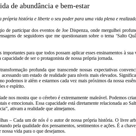
ida de abundância e bem-estar
a própria história e liberte o seu poder para uma vida plena e realiza
légio de participar dos eventos de Joe Dispenza, onde mergulhei profu
ensagens de seguidores que me questionaram sobre o tema ‘Salto Quân
s importantes para que todos possam aplicar esses ensinamentos à sua 
ssa capacidade de ser o protagonista de nossa própria jornada.
ansformação profunda que transcende nossas expectativas convenc
 acessando um estado de realidade para níveis mais elevados. Significa
 podemos ir além e estarmos cada vez mais próximos da nossa essênci
oções e espírito.
dade nos mostra que o cérebro é extremamente maleável. Podemos criar
tais e emocionais. Essa capacidade está diretamente relacionada ao Sal
ia”, ativam a realidade que almejamos.
olhas – Cada um de nós é o autor de nossa própria história. O livre ar
optando pela qualidade dos pensamentos, sentimentos e ações. É a chave
ar nossa vida para o que desejamos.