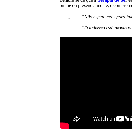
Lembre-se de que a
Terapia do Se
r
es
online ou presencialmente, e compromet
“Não espere mais para ini
“O universo está pronto p