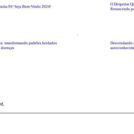
O Despertar Qu
uita Fé! Seja Bem-Vindo 2024!
Renascendo pa
ca: transformando padrões herdados
Desvendando a
e doenças
autoconhecim
ed.