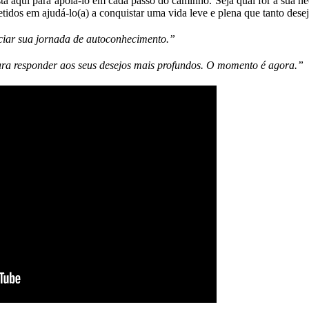
tá aqui para apoiá-lo em cada passo do caminho. Seja qual for a sua ne
idos em ajudá-lo(a) a conquistar uma vida leve e plena que tanto dese
ciar sua jornada de autoconhecimento.”
ara responder aos seus desejos mais profundos. O momento é agora.”