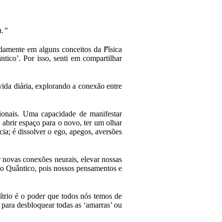
da.”
ndamente em alguns conceitos da Física
tico’. Por isso, senti em compartilhar
vida diária, explorando a conexão entre
ionais. Uma capacidade de manifestar
 abrir espaço para o novo, ter um olhar
a; é dissolver o ego, apegos, aversões
 novas conexões neurais, elevar nossas
to Quântico, pois nossos pensamentos e
bítrio é o poder que todos nós temos de
 para desbloquear todas as ‘amarras’ ou