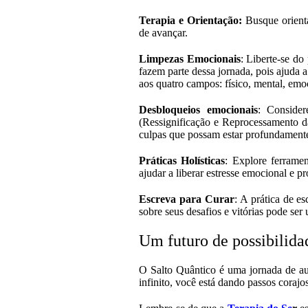
Terapia e Orientação:
Busque orienta
de avançar.
Limpezas Emocionais
: Liberte-se do
fazem parte dessa jornada, pois ajuda 
aos quatro campos: físico, mental, emoc
Desbloqueios emocionais
: Conside
(Ressignificação e Reprocessamento da
culpas que possam estar profundament
Práticas Holísticas
: Explore ferrame
ajudar a liberar estresse emocional e pr
Escreva para Curar
: A prática de e
sobre seus desafios e vitórias pode s
Um futuro de possibilida
O Salto Quântico é uma jornada de aut
infinito, você está dando passos coraj