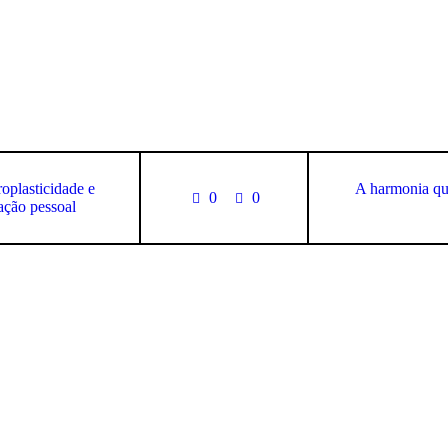
oplasticidade e
A harmonia quâ
0
0
mação pessoal