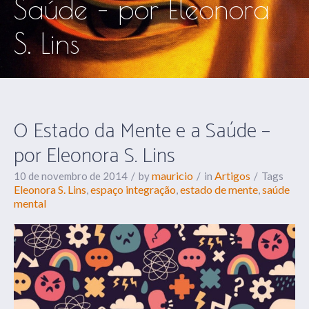
Saúde – por Eleonora
S. Lins
O Estado da Mente e a Saúde –
por Eleonora S. Lins
mauricio
Artigos
10 de novembro de 2014
by
in
Tags
Eleonora S. Lins
espaço integração
estado de mente
saúde
,
,
,
mental