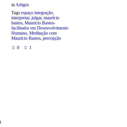
in
Artigos
Tags
espaço integração
,
interpretar
,
julgar
,
maurício
bastos
,
Mauricio Bastos-
facilitador em Desenvolvimento
Humano
,
Meditação com
Mauricio Bastos
,
percepção
0
1
)