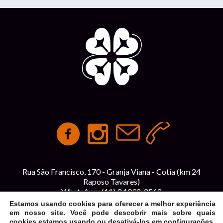
Rua São Francisco, 170 - Granja Viana - Cotia (km 24
Raposo Tavares)
WhatsApp:
(11) 9 1092-2562
contato@espacointegracao.com.br
Estamos usando cookies para oferecer a melhor experiência
em nosso site. Você pode descobrir mais sobre quais
cookies estamos usando ou desativá-los em
configurações
.