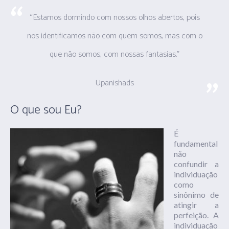
“Estamos dormindo com nossos olhos abertos, pois
nos identificamos não com quem somos, mas com o
que não somos, com nossas fantasias.”
Upanishads
O que sou Eu?
É
fundamental
não
confundir a
individuação
como
sinônimo de
atingir a
perfeição. A
individuação