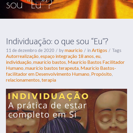
sou “Eu”?
Individuação: o que sou “Eu”?
mauricio
Artigos
11 de dezembro de 2020
by
in
Tags
Autorrealização
espaço integração 18 anos
eu
,
,
,
individuação
maurício bastos
Maurício Bastos Facilitador
,
,
Humano
maurício bastos terapeuta
Mauricio Bastos-
,
,
facilitador em Desenvolvimento Humano
Propósito
,
,
relacionamentos
terapia
,