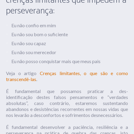
crenças limitantes que impedem a
perseverança:
Eu não confio em mim
Eu não sou bom o suficiente
Eu não sou capaz
Eu não sou merecedor
Eu não posso conquistar mais que meus pais
Veja o artigo
Crenças limitantes, o que são e como
transcendê-las
.
É fundamental que possamos praticar a
des-
identificação
destes falsos pensamentos e “verdades
absolutas”, caso contrário, estaremos sustentando
abandonos e desistências recorrentes em nossas vidas que
nos levarão a desconfortos e sofrimentos desnecessários.
É fundamental desenvolver a paciência, resiliência e a
perseverança na prática de quebra das crenças, isto