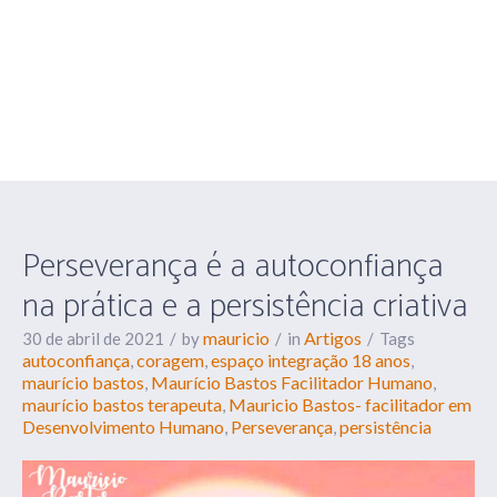
autoconfiança na
prática e a persistência
criativa
Perseverança é a autoconfiança
na prática e a persistência criativa
mauricio
Artigos
30 de abril de 2021
by
in
Tags
autoconfiança
coragem
espaço integração 18 anos
,
,
,
maurício bastos
Maurício Bastos Facilitador Humano
,
,
maurício bastos terapeuta
Mauricio Bastos- facilitador em
,
Desenvolvimento Humano
Perseverança
persistência
,
,