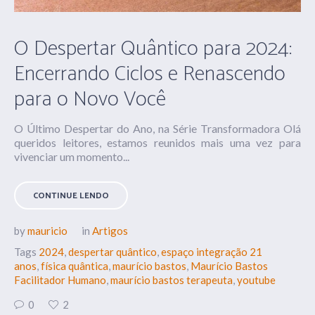
O Despertar Quântico para 2024:
Encerrando Ciclos e Renascendo
para o Novo Você
O Último Despertar do Ano, na Série Transformadora Olá
queridos leitores, estamos reunidos mais uma vez para
vivenciar um momento...
CONTINUE LENDO
by
mauricio
in
Artigos
Tags
2024
,
despertar quântico
,
espaço integração 21
anos
,
física quântica
,
maurício bastos
,
Maurício Bastos
Facilitador Humano
,
maurício bastos terapeuta
,
youtube
0
2