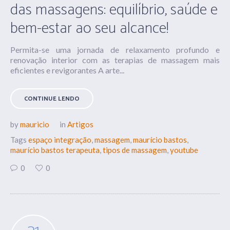
das massagens: equilíbrio, saúde e
bem-estar ao seu alcance!
Permita-se uma jornada de relaxamento profundo e
renovação interior com as terapias de massagem mais
eficientes e revigorantes A arte...
CONTINUE LENDO
by
mauricio
in
Artigos
Tags
espaço integração
,
massagem
,
maurício bastos
,
maurício bastos terapeuta
,
tipos de massagem
,
youtube
0
0