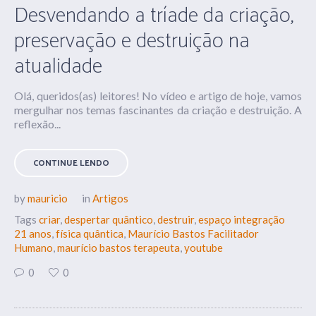
Desvendando a tríade da criação,
preservação e destruição na
atualidade
Olá, queridos(as) leitores! No vídeo e artigo de hoje, vamos
mergulhar nos temas fascinantes da criação e destruição. A
reflexão...
CONTINUE LENDO
by
mauricio
in
Artigos
Tags
criar
,
despertar quântico
,
destruir
,
espaço integração
21 anos
,
física quântica
,
Maurício Bastos Facilitador
Humano
,
maurício bastos terapeuta
,
youtube
0
0