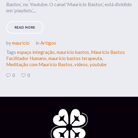
Bastos’, no Youtube. O canal ‘Maurício Bastos’, está dividido
em ‘playlists’,...
READ MORE
by
mauricio
in
Artigos
Tags
espaço integração
,
maurício bastos
,
Maurício Bastos
Facilitador Humano
,
maurício bastos terapeuta
,
Meditação com Mauricio Bastos
,
vídeos
,
youtube
0
0