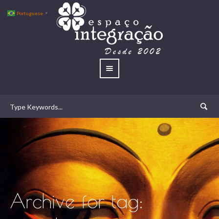
Portuguese
▼
Archive for tag: