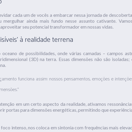
o
onvidar cada um de vocês a embarcar nessa jornada de descoberta
 mergulhar ainda mais fundo nesse assunto cativante. Vam
aproveitar seu potencial transformador em nossas vidas.
íveis’ à realidade terrena
oceano de possibilidades, onde várias camadas – campos astrai
ridimensional (3D) na terra. Essas dimensões não são isoladas; 
na.
çamento funciona assim: nossos pensamentos, emoções e intençõ
imensões.”
enção em um certo aspecto da realidade, ativamos ressonâncias
ir portas para dimensões energéticas, permitindo que experiênci
foco intenso, nos coloca em sintonia com frequências mais eleva