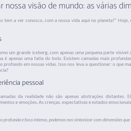
r nossa visão de mundo: as várias dim
so tem a ver conosco, com a nossa vida aqui no planeta?” Hoje
s
como um grande iceberg, com apenas uma pequena parte visível à
ana é apenas uma fatia do bolo. Existem camadas mais profund
 profundo em nossas vidas. Isso nos leva a questionar: o que m
ncia?
riência pessoal
camadas da realidade não são apenas abstrações distantes. E
amentos e emoções. As crenças, expectativas e estados emocionais
 profunda e foco intenso, podemos nos sintonizar com dimensões que 