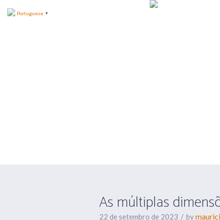
Portuguese
▼
As múltiplas 
no planeta
As múltiplas dimensõ
mauric
22 de setembro de 2023
by