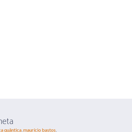
AGENDA
CONTATO
a nossa vida
neta
ica quântica
maurício bastos
,
,