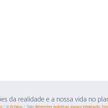
O ESPAÇO
SERVIÇOS
BLOG
dimensões da realidade e 
es da realidade e a nossa vida no pla
io
Artigos
dimensões quânticas
espaço integração
fís
in
Tags
,
,