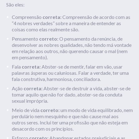
São
eles:
Compreensão
correta:
Compreensão de acordo com as
“4 nobres verdades” sobre a maneira de entender as
coisas como elas realmente são.
Pensamento
correto:
O pensamento da renúncia, de
desenvolver as nobres qualidades, não tendo má vontade
em relação aos outros, não querendo causar o mal (nem
em pensamento).
Fala
correta:
Abster-se de mentir, falar em vão, usar
palavras ásperas ou caluniosas. Falar a verdade, ter uma
fala construtiva, harmoniosa, conciliadora.
Ação
correta:
Abster-se de destruir a vida, abster-se de
tomar aquilo que não for dado, abster-se da conduta
sexual imprópria.
Meio de vida
correto:
um modo de vida equilibrado, nem
perdulário nem mesquinho e que não cause mal aos
outros seres. Inclui ter uma profissão que não esteja em
desacordo com os princípios.
Esforço
correto:
Abandonar estados prejudiciais e as