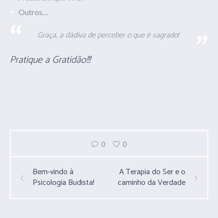
Outros…
Graça, a dádiva de perceber o que é sagrado!
Pratique a Gratidão!!!
0
0
Bem-vindo à
A Terapia do Ser e o
Psicologia Budista!
caminho da Verdade