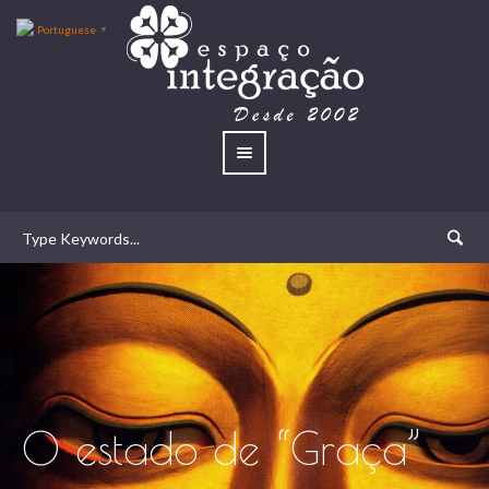
Portuguese
▼
O estado de “Graça”