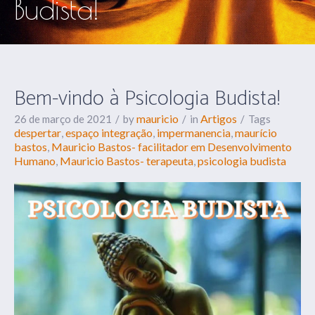
Budista!
Bem-vindo à Psicologia Budista!
mauricio
Artigos
26 de março de 2021
by
in
Tags
despertar
espaço integração
impermanencia
maurício
,
,
,
bastos
Mauricio Bastos- facilitador em Desenvolvimento
,
Humano
Mauricio Bastos- terapeuta
psicologia budista
,
,