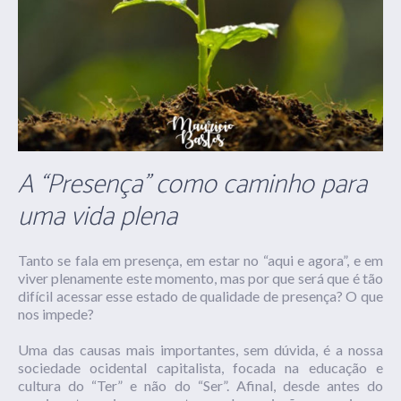
A “Presença” como caminho para
uma vida plena
Tanto se fala em presença, em estar no “aqui e agora”, e em
viver plenamente este momento, mas por que será que é tão
difícil acessar esse estado de qualidade de presença? O que
nos impede?
Uma das causas mais importantes, sem dúvida, é a nossa
sociedade ocidental capitalista, focada na educação e
cultura do “Ter” e não do “Ser”. Afinal, desde antes do