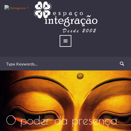
Portuguese
▼
O poder da presença