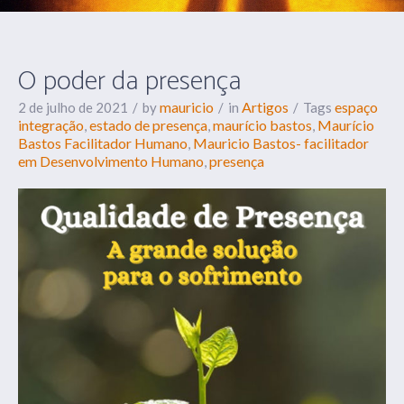
O poder da presença
mauricio
Artigos
espaço
2 de julho de 2021
by
in
Tags
integração
estado de presença
maurício bastos
Maurício
,
,
,
Bastos Facilitador Humano
Mauricio Bastos- facilitador
,
em Desenvolvimento Humano
presença
,