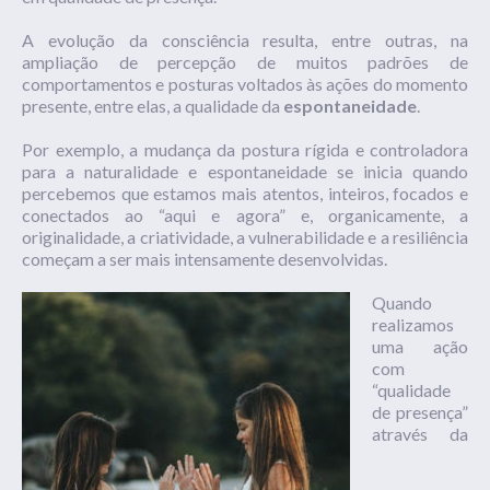
A evolução da consciência resulta, entre outras, na
ampliação de percepção de muitos padrões de
comportamentos e posturas voltados às ações do momento
presente, entre elas, a qualidade da
espontaneidade
.
Por exemplo, a mudança da postura rígida e controladora
para a naturalidade e espontaneidade se inicia quando
percebemos que estamos mais atentos, inteiros, focados e
conectados ao “aqui e agora” e, organicamente, a
originalidade, a criatividade, a vulnerabilidade e a resiliência
começam a ser mais intensamente desenvolvidas.
Quando
realizamos
uma ação
com
“qualidade
de presença”
através da