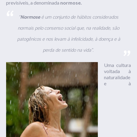
previsíveis, a denominada
normose.
“
Normose
é um conjunto de hábitos considerados
normais pelo consenso social que, na realidade, são
patogênicos e nos levam à infelicidade, à doença e à
perda de sentido na vida”.
Uma cultura
voltada à
naturalidade
e à