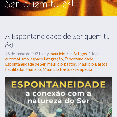
Ser quem tu és!
A Espontaneidade de Ser quem tu
és!
mauricio
Artigos
25 de junho de 2021
by
in
Tags
automatismo
espaço integração
Espontaneidade
,
,
,
Espontaneidade de Ser
maurício bastos
Maurício Bastos
,
,
Facilitador Humano
Mauricio Bastos- terapeuta
,