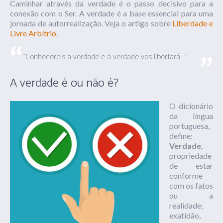
Caminhar através da verdade é o passo decisivo para a
conexão com o Ser. A verdade é a base essencial para uma
jornada de autorrealização. Veja o artigo sobre
Liberdade e
Livre Arbítrio
.
“Conhecereis a verdade e a verdade vos libertará…”
A verdade é ou não é?
O dicionário
da língua
portuguesa,
define:
Verdade
,
propriedade
de estar
conforme
com os fatos
ou a
realidade;
exatidão,