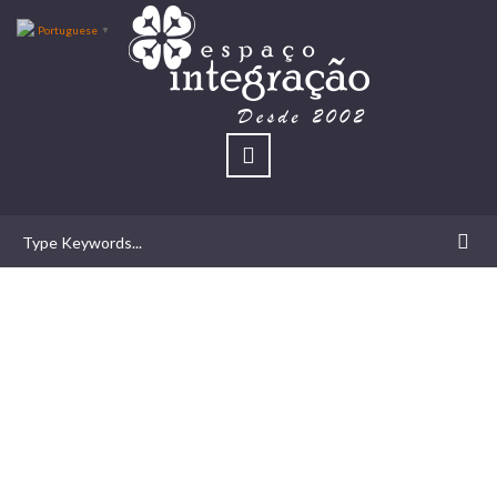
Portuguese
▼
A verdade é absoluta?