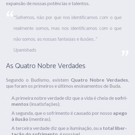
expansão de nossas potências e talentos.
“Sofremos, não por que nos identificamos com o que
realmente somos, mas nos identificamos com o que
não somos, as nossas fantasias e ilusões…”
Upanishads
As Quatro Nobre Verdades
Segundo o Budismo, existem
Quatro Nobre Verdades
,
que foram os primeiros e últimos ensinamentos de Buda.
A pri­mei­ra nobre verdade diz que a vida é cheia de
sofri­
men­tos
(insatisfações).
A segun­da, que o sofri­men­to é cau­sa­do por nosso
apego
à ilu­são
(mentiras).
A ter­cei­ra ver­da­de diz que a ilu­mi­na­ção, ou a
total liber­
ta­ção do sofrimento
, é pos­sí­vel.