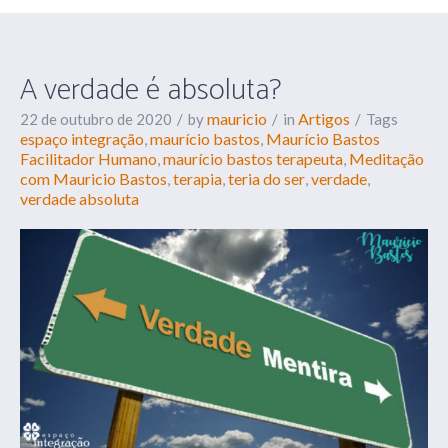
A verdade é absoluta?
mauricio
Artigos
22 de outubro de 2020
by
in
Tags
espaço integração
maurício bastos
Maurício Bastos
,
,
Facilitador Humano
maurício bastos terapeuta
Meditação
,
,
com Mauricio Bastos
terapia
teria do ser
verdade
,
,
,
,
verdade absoluta