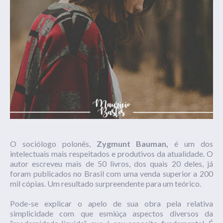
O sociólogo polonês,
Zygmunt
Bauman
,
é um dos
intelectuais mais respeitados e produtivos da atualidade. O
autor escreveu mais de 50 livros, dos quais 20 deles, já
foram publicados no Brasil com uma venda superior a 200
mil cópias. Um resultado surpreendente para um teórico.
Pode-se explicar o apelo de sua obra pela relativa
simplicidade com que esmiúça aspectos diversos da