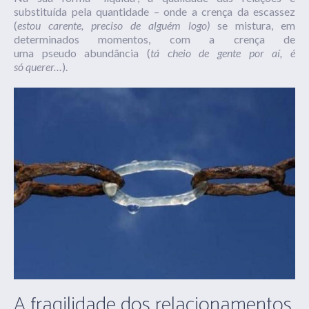
substituída pela quantidade – onde a crença da escassez
(
estou carente, preciso de alguém logo)
se mistura, em
determinados momentos, com a crença de
uma
pseudo
abundância (
tá cheio de gente por aí, é
só
querer…
).
A fragilidade dos relacionamentos