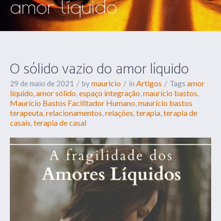
amor líquido
O sólido vazio do amor líquido
mauricio
Artigos
amor
29 de maio de 2021
by
in
Tags
líquido
amor sólido
espaço integração
maurício bastos
,
,
,
,
Maurício Bastos Facilitador Humano
maurício bastos
,
terapeuta
relacionamentos
relações
terapia
terapia de
,
,
,
,
casais
terapia de casal
,