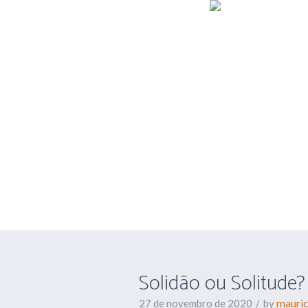
Solidão ou So
elas?
Solidão ou Solitude
mauric
27 de novembro de 2020
by