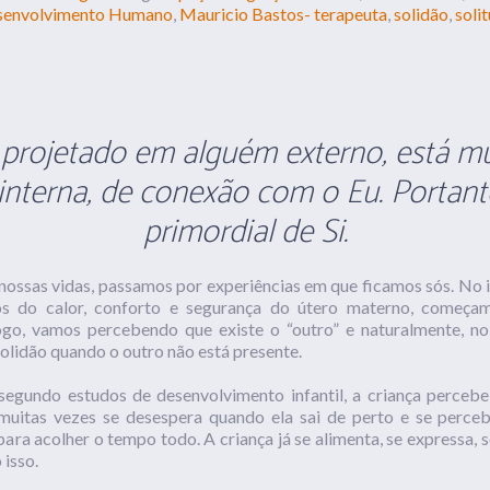
Desenvolvimento Humano
Mauricio Bastos- terapeuta
solidão
soli
,
,
,
, projetado em alguém externo, está m
interna, de conexão com o Eu. Portanto
primordial de Si.
ossas vidas, passamos por experiências em que ficamos sós. No in
os do calor, conforto e segurança do útero materno, começam
go, vamos percebendo que existe o “outro” e naturalmente, no
olidão quando o outro não está presente.
segundo estudos de desenvolvimento infantil, a criança percebe
muitas vezes se desespera quando ela sai de perto e se perceb
para acolher o tempo todo. A criança já se alimenta, se expressa,
isso.