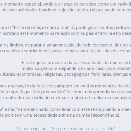
te momento especial, onde a criança se percebe como um indivíd
 As sensações de abandono, rejeição, medo, raiva e vazio come
om o “Eu” e da relação com o “outro”, pode gerar muitos padrõe
nistrado este momento na relação com os pais e família e no des
os limites, de parar a amamentação, do colo excessivo, de uma 
 cruciais na continuidade, nas escolhas e percepções da vida e do
É fato que o processo da parentalidade, do que é cert
muito subjetivo e depende de cada caso, pois exist
ulturais, econômicas, religiosas, pedagógicas, familiares, crenças 
emos a sensação da falta e desamparo em muitos momentos de nossa
 do tempo. A questão primordial é “o como” nós aprendemos e vive
de muito de cada indivíduo e de seu contexto familiar e responsivo.
” e não foi nos ensinado como lidar com este tema quando a mãe n
da, pois tem uma necessidade extrema da mãe (dependência).
O apego significa: “Eu preciso do outro para ser feliz”