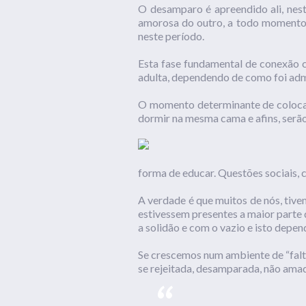
O desamparo é apreendido ali, nes
amorosa do outro, a todo momento.
neste período.
Esta fase fundamental de conexão c
adulta, dependendo de como foi admi
O momento determinante de colocar 
dormir na mesma cama e afins, serão
forma de educar. Questões sociais, c
A verdade é que muitos de nós, tiv
estivessem presentes a maior parte
a solidão e com o vazio e isto depen
Se crescemos num ambiente de “falta
se rejeitada, desamparada, não ama