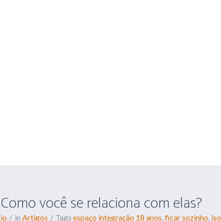
O ESPAÇO
SERVIÇOS
BLOG
litude? Como você se rel
? Como você se relaciona com elas?
io
Artigos
espaço integração 18 anos
ficar sozinho
is
in
Tags
,
,