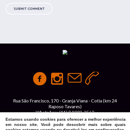
Rua São Francisco, 170 - Granja Viana - Cotia (km 24
Raposo Tavares)
WhatsApp:
(11) 9 1092-2562
contato@espacointegracao.com.br
Estamos usando cookies para oferecer a melhor experiência
em nosso site. Você pode descobrir mais sobre quais
cookies estamos usando ou desativá-los em
configurações
.