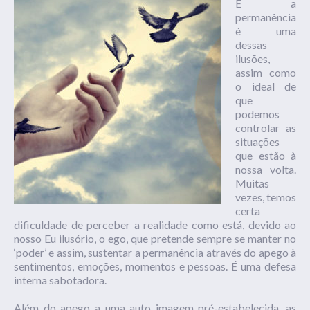
E a
permanência
é uma
dessas
ilusões,
assim como
o ideal de
que
podemos
controlar as
situações
que estão à
nossa volta.
Muitas
vezes, temos
certa
dificuldade de perceber a realidade como está, devido ao
nosso Eu ilusório, o ego, que pretende sempre se manter no
‘poder’ e assim, sustentar a permanência através do apego à
sentimentos, emoções, momentos e pessoas. É uma defesa
interna sabotadora.
Além do apego a uma auto imagem pré-estabelecida, as