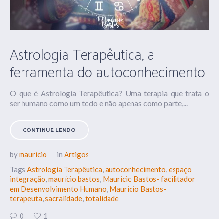
Astrologia Terapêutica, a
ferramenta do autoconhecimento
O que é Astrologia Terapêutica? Uma terapia que trata o
ser humano como um todo e não apenas como parte,...
CONTINUE LENDO
by
mauricio
in
Artigos
Tags
Astrologia Terapêutica
,
autoconhecimento
,
espaço
integração
,
maurício bastos
,
Mauricio Bastos- facilitador
em Desenvolvimento Humano
,
Mauricio Bastos-
terapeuta
,
sacralidade
,
totalidade
0
1