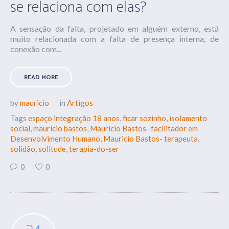
se relaciona com elas?
A sensação da falta, projetado em alguém externo, está
muito relacionada com a falta de presença interna, de
conexão com...
READ MORE
by
mauricio
in
Artigos
Tags
espaço integração 18 anos
,
ficar sozinho
,
isolamento
social
,
maurício bastos
,
Mauricio Bastos- facilitador em
Desenvolvimento Humano
,
Mauricio Bastos- terapeuta
,
solidão
,
solitude
,
terapia-do-ser
0
0