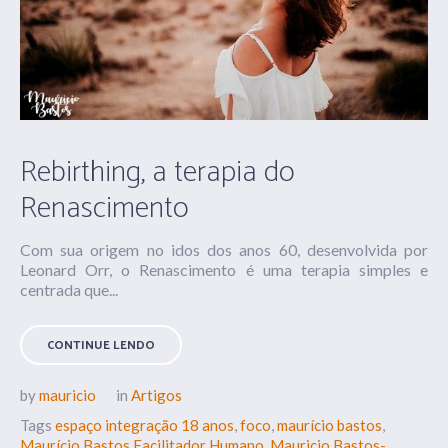
Rebirthing, a terapia do
Renascimento
Com sua origem no idos dos anos 60, desenvolvida por
Leonard Orr, o Renascimento é uma terapia simples e
centrada que...
CONTINUE LENDO
by
mauricio
in
Artigos
Tags
espaço integração 18 anos
,
foco
,
maurício bastos
,
Maurício Bastos Facilitador Humano
,
Mauricio Bastos-