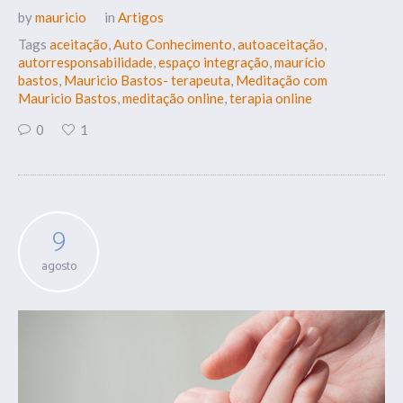
by
mauricio
in
Artigos
Tags
aceitação
,
Auto Conhecimento
,
autoaceitação
,
autorresponsabilidade
,
espaço integração
,
maurício
bastos
,
Mauricio Bastos- terapeuta
,
Meditação com
Mauricio Bastos
,
meditação online
,
terapia online
0
1
9
agosto