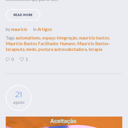
READ MORE
by
mauricio
in
Artigos
Tags
automatismo
,
espaço integração
,
maurício bastos
,
Maurício Bastos Facilitador Humano
,
Mauricio Bastos-
terapeuta
,
medo
,
postura autossabotadora
,
terapia
0
1
21
agosto