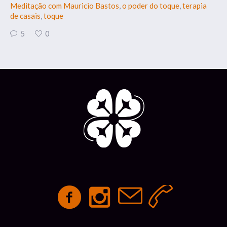
Meditação com Mauricio Bastos
,
o poder do toque
,
terapia
de casais
,
toque
5
0