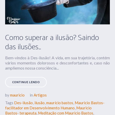
Como superar a ilusão? Saindo
das ilusões…
Bem-vindos à Des-ilusão! A vida, em sua trajetória, contém
vários momentos dolorosos e desconfortantes e, caso não
ampliemos nossa consciência...
CONTINUE LENDO
by
mauricio
in
Artigos
Tags
Des-ilusão
,
ilusão
,
maurício bastos
,
Mauricio Bastos-
facilitador em Desenvolvimento Humano
,
Mauricio
Bastos- terapeuta
,
Meditação com Mauricio Bastos
,