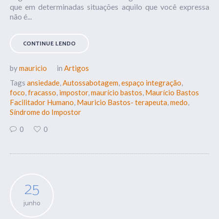
que em determinadas situações aquilo que você expressa
não é...
CONTINUE LENDO
by
mauricio
in
Artigos
Tags
ansiedade
,
Autossabotagem
,
espaço integração
,
foco
,
fracasso
,
impostor
,
maurício bastos
,
Maurício Bastos
Facilitador Humano
,
Mauricio Bastos- terapeuta
,
medo
,
Síndrome do Impostor
0
0
25
junho