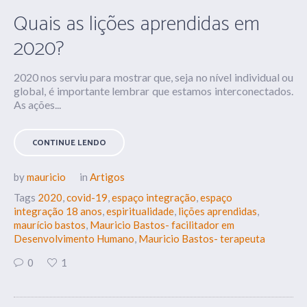
Quais as lições aprendidas em
2020?
2020 nos serviu para mostrar que, seja no nível individual ou
global, é importante lembrar que estamos interconectados.
As ações...
CONTINUE LENDO
by
mauricio
in
Artigos
Tags
2020
,
covid-19
,
espaço integração
,
espaço
integração 18 anos
,
espiritualidade
,
lições aprendidas
,
maurício bastos
,
Mauricio Bastos- facilitador em
Desenvolvimento Humano
,
Mauricio Bastos- terapeuta
0
1