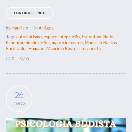
CONTINUE LENDO
by
mauricio
in
Artigos
Tags
automatismo
,
espaço integração
,
Espontaneidade
,
Espontaneidade de Ser
,
maurício bastos
,
Maurício Bastos
Facilitador Humano
,
Mauricio Bastos- terapeuta
0
0
26
março