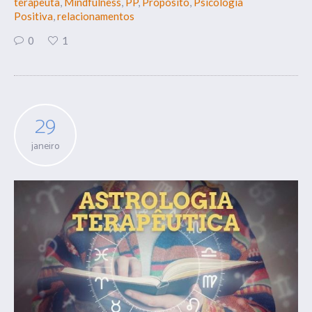
terapeuta
,
Mindfulness
,
PP
,
Propósito
,
Psicologia
Positiva
,
relacionamentos
0
1
29
janeiro