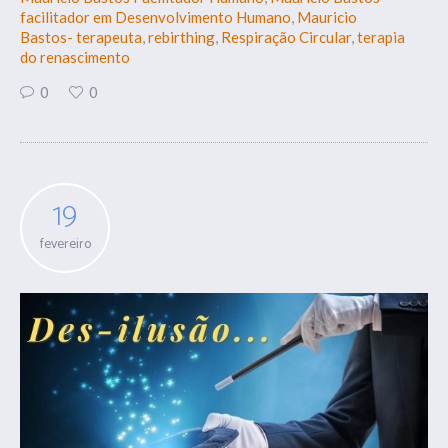
facilitador em Desenvolvimento Humano
,
Mauricio
Bastos- terapeuta
,
rebirthing
,
Respiração Circular
,
terapia
do renascimento
0
0
19
fevereiro