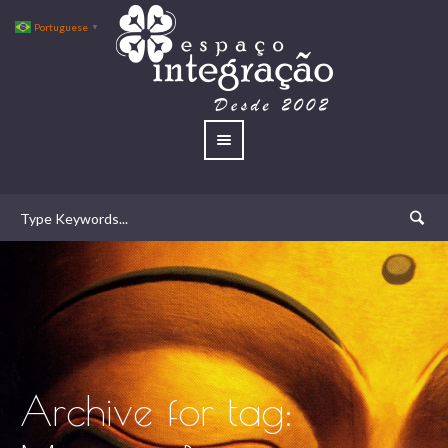
Portuguese
▼
Archive for tag: