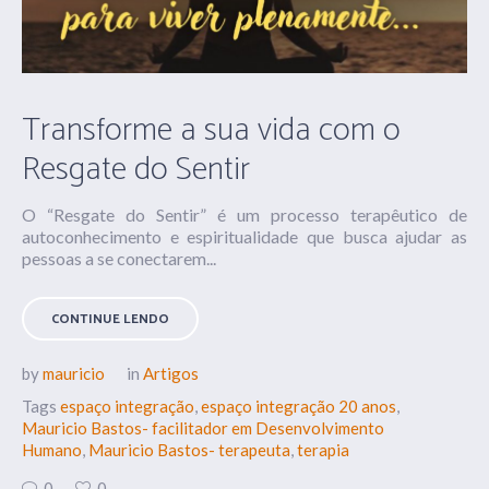
Transforme a sua vida com o
Resgate do Sentir
O “Resgate do Sentir” é um processo terapêutico de
autoconhecimento e espiritualidade que busca ajudar as
pessoas a se conectarem...
CONTINUE LENDO
by
mauricio
in
Artigos
Tags
espaço integração
,
espaço integração 20 anos
,
Mauricio Bastos- facilitador em Desenvolvimento
Humano
,
Mauricio Bastos- terapeuta
,
terapia
0
0