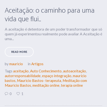
Aceitação: o caminho para uma
vida que flui…
A aceitação é detentora de um poder transformador que só
quem já experimentou realmente pode avaliar A Aceitação é
uma...
READ MORE
by
mauricio
in
Artigos
Tags
aceitação
,
Auto Conhecimento
,
autoaceitação
,
autorresponsabilidade
,
espaço integração
,
maurício
bastos
,
Mauricio Bastos- terapeuta
,
Meditação com
Mauricio Bastos
,
meditação online
,
terapia online
0
1