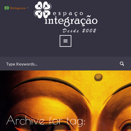
Portuguese
▼
Archive for tag: