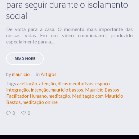
para seguir durante o isolamento
social
De volta para a casa. O momento mais importante das
nossas vidas Em um vídeo emocionante, produzido
especialmente para a...
READ MORE
by
mauricio
in
Artigos
Tags
aceitação
,
atenção
,
dicas meditativas
,
espaço
integração
,
intenção
,
maurício bastos
,
Maurício Bastos
Facilitador Humano
,
meditação
,
Meditação com Mauricio
Bastos
,
meditação online
0
0