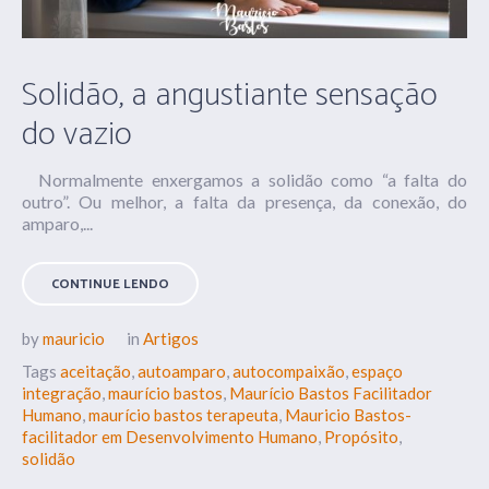
Solidão, a angustiante sensação
do vazio
Normalmente enxergamos a solidão como “a falta do
outro”. Ou melhor, a falta da presença, da conexão, do
amparo,...
CONTINUE LENDO
by
mauricio
in
Artigos
Tags
aceitação
,
autoamparo
,
autocompaixão
,
espaço
integração
,
maurício bastos
,
Maurício Bastos Facilitador
Humano
,
maurício bastos terapeuta
,
Mauricio Bastos-
facilitador em Desenvolvimento Humano
,
Propósito
,
solidão